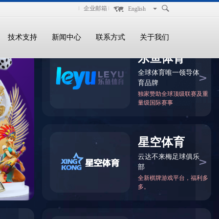
企业邮箱
English
技术支持
新闻中心
联系方式
关于我们
在页：
ANBO.COM-安博(中国)
>
关于我们
> 荣誉资质