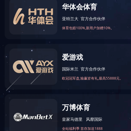
工作机会
视频展示
成功案例
ANBO.COM-安博(中国)
了解更多详细信息，请致电
24小时销售热线：
18762942613
24小时售后热线：
18261653951
建议及投诉电话：
18261653951
给我们留言